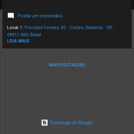
FESTAS!!! . . . . #feliznatal #25dedezembro #lookinforti
#diadema #sistemaerp
Postar um comentário
Local:
R. Procópio Ferreira, 83 - Centro, Diadema - SP,
09911-060, Brasil
LEIA MAIS
MAIS POSTAGENS
Tecnologia do Blogger