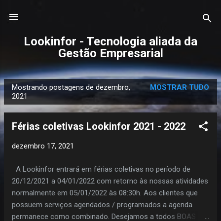
Pular para o conteúdo principal
Lookinfor - Tecnologia aliada da
Gestão Empresarial
Mostrando postagens de dezembro,
MOSTRAR TUDO
P
2021
o
s
Férias coletivas Lookinfor 2021 - 2022
t
a
dezembro 17, 2021
g
A Lookinfor entrará em férias coletivas no período de
e
20/12/2021 a 04/01/2022 com retorno às nossas atividades
n
normalmente em 05/01/2022 às 08:30h. Aos clientes que
s
possuem serviços agendados / programados a agenda
permanece como combinado. Desejamos a todos BOAS