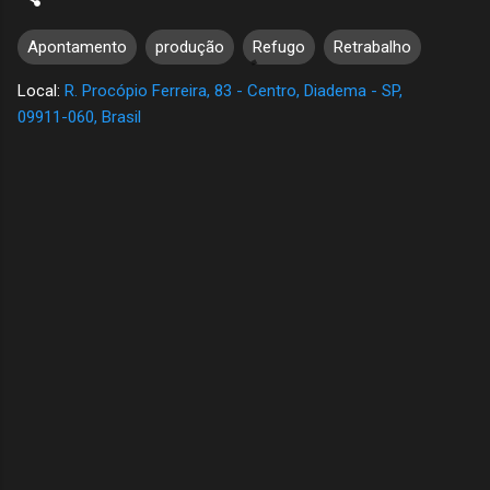
Apontamento
produção
Refugo
Retrabalho
Local:
R. Procópio Ferreira, 83 - Centro, Diadema - SP,
09911-060, Brasil
C
o
m
e
n
t
á
r
i
o
s