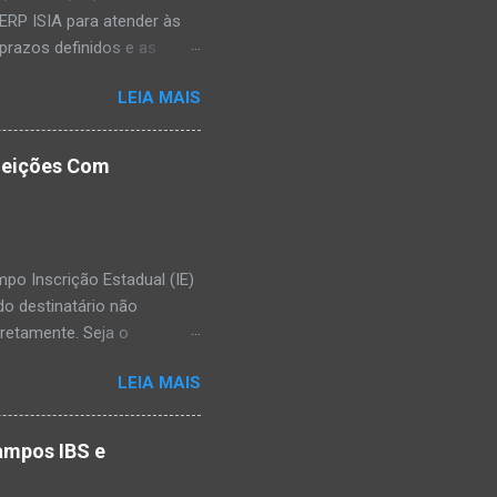
ERP ISIA para atender às
prazos definidos e as
ção da SEFAZ.
LEIA MAIS
ientes. Durante esse
des nos envios de
as oficialmente pelos
ejeições Com
as como o DownDetector ,
 momento ainda estão
ação dessas mudanças para
po Inscrição Estadual (IE)
do destinatário não
retamente. Seja o
ntificação da Inscrição
LEIA MAIS
mostrar como preencher
Contribuinte de ICMS Se o
iva. Veja como preencher:
campos IBS e
): Preencha com o número da
ades sujeitas ao ICMS.