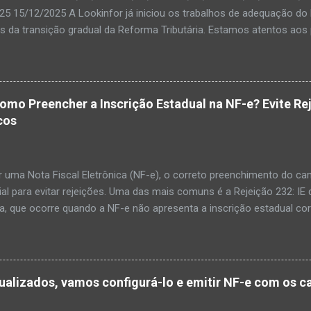
25 15/12/2025 A Lookinfor já iniciou os trabalhos de adequação do 
s da transição gradual da Reforma Tributária. Estamos atentos aos 
ções necessárias serão liberadas conforme o cronograma de produ
dos oficiais serão enviados oportunamente para orientar nossos cl
de adaptação por parte da própria SEFAZ, podem ocorrer instabilida
s fiscais. Vale destacar que essas instabilidades não são divulgad
Como Preencher a Inscrição Estadual na NF-e? Evite R
iscais, mas têm sido relatadas por usuários por meio de plataform
cos
mos monitorando ativamente. As Notas Técnicas publicadas até o
 a alterações relevantes. Por isso, estamos aguardando a consolid
lizar versões do ERP ISIA mais estáveis e comple...
 uma Nota Fiscal Eletrônica (NF-e), o correto preenchimento do cam
al para evitar rejeições. Uma das mais comuns é a Rejeição 232: IE 
a, que ocorre quando a NF-e não apresenta a inscrição estadual cor
rio contribuinte de ICMS, isento ou não contribuinte, o campo de Ide
 (indIEDest) precisa estar bem configurado. Neste post, vamos te 
mpos de forma correta, evitando transtornos no envio da NF-e. 1️⃣ 
rio for um contribuinte de ICMS, ele terá uma Inscrição Estadual at
ualizados, vamos configurá-lo e emitir NF-e com os 
ação IE (indIEDest): 1 - Contribuinte de ICMS Inscrição Estadual (IE
 📝 Dica: O campo IE é obrigatório para empresas que exercem ativid