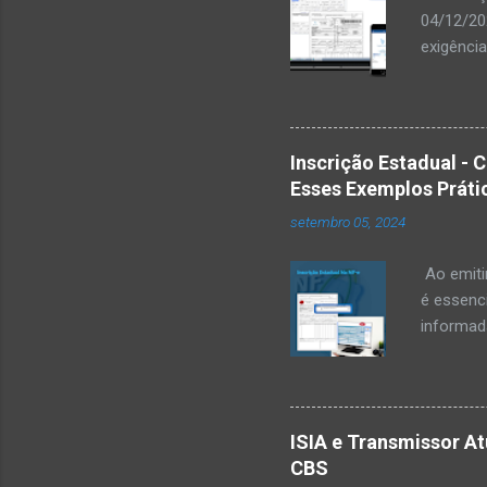
04/12/20
exigência
atualiza
Comunica
período 
documento
Inscrição Estadual - 
órgãos f
Esses Exemplos Práti
que esta
setembro 05, 2024
sujeitas
disponibi
Ao emitir
é essenci
informad
destinatá
Estadual
esses ca
destinatá
ISIA e Transmissor At
Identific
CBS
IE ativa.