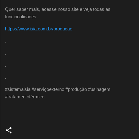
Quer saber mais, acesse nosso site e veja todas as
funcionalidades:
https://www.isia.com.br/producao
.
.
.
.
#sistemaisia #serviçoexterno #produção #usinagem
#tratamentotérmico