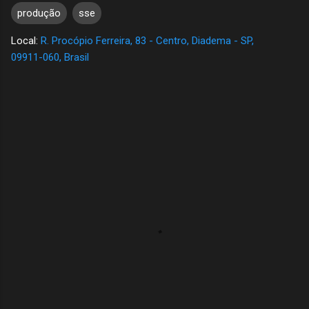
produção
sse
Local:
R. Procópio Ferreira, 83 - Centro, Diadema - SP,
09911-060, Brasil
C
o
m
e
n
t
á
r
i
o
s