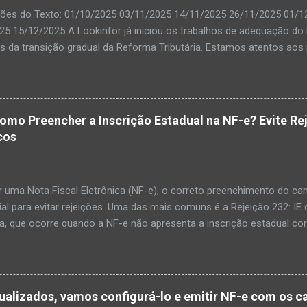
ções do Texto: 01/10/2025 03/11/2025 14/11/2025 26/11/2025 01/
25 15/12/2025 A Lookinfor já iniciou os trabalhos de adequação do 
s da transição gradual da Reforma Tributária. Estamos atentos aos 
ções necessárias serão liberadas conforme o cronograma de produ
dos oficiais serão enviados oportunamente para orientar nossos cl
de adaptação por parte da própria SEFAZ, podem ocorrer instabilida
s fiscais. Vale destacar que essas instabilidades não são divulgad
Como Preencher a Inscrição Estadual na NF-e? Evite R
iscais, mas têm sido relatadas por usuários por meio de plataform
cos
mos monitorando ativamente. As Notas Técnicas publicadas até o
 a alterações relevantes. Por isso, estamos aguardando a consolid
lizar versões do ERP ISIA mais estáveis e comple...
 uma Nota Fiscal Eletrônica (NF-e), o correto preenchimento do cam
al para evitar rejeições. Uma das mais comuns é a Rejeição 232: IE 
a, que ocorre quando a NF-e não apresenta a inscrição estadual cor
rio contribuinte de ICMS, isento ou não contribuinte, o campo de Ide
 (indIEDest) precisa estar bem configurado. Neste post, vamos te 
mpos de forma correta, evitando transtornos no envio da NF-e. 1️⃣ 
rio for um contribuinte de ICMS, ele terá uma Inscrição Estadual at
ualizados, vamos configurá-lo e emitir NF-e com os 
ação IE (indIEDest): 1 - Contribuinte de ICMS Inscrição Estadual (IE