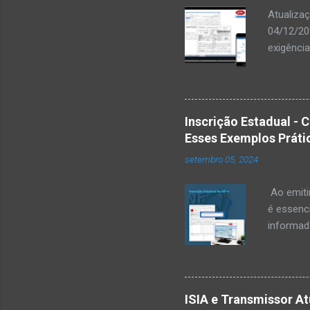
Atualiza
04/12/20
exigência
atualiza
Comunica
período 
documento
Inscrição Estadual - 
órgãos f
Esses Exemplos Práti
que esta
setembro 05, 2024
sujeitas
disponibi
Ao emitir
é essenci
informad
destinatá
Estadual
esses ca
destinatá
ISIA e Transmissor At
Identific