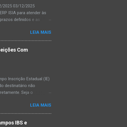
12/2025 03/12/2025
ERP ISIA para atender às
prazos definidos e as
ção da SEFAZ.
LEIA MAIS
ientes. Durante esse
des nos envios de
as oficialmente pelos
ejeições Com
as como o DownDetector ,
 momento ainda estão
ação dessas mudanças para
po Inscrição Estadual (IE)
do destinatário não
retamente. Seja o
ntificação da Inscrição
LEIA MAIS
mostrar como preencher
Contribuinte de ICMS Se o
iva. Veja como preencher:
campos IBS e
): Preencha com o número da