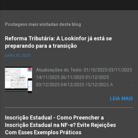
Postagens mais visitadas deste blog
Reforma Tributária: A Lookinfor já está se
preparando para a transição
junho 30, 2025
Atualizações do Texto: 01/10/2025 03/11/2025
14/11/2025 26/11/2025 01/12/2025
03/12/2025 04/12/2025 15/12/2025 A
Lookinfor já iniciou os trabalhos de adequação
LEIA MAIS
do ERP ISIA para atender às exigências da
transição gradual da Reforma Tributária.
Estamos atentos aos prazos definidos e as
Inscrição Estadual - Como Preencher a
atualizações necessárias serão liberadas
Inscrição Estadual na NF-e? Evite Rejeições
conforme o cronograma de produção da
Com Esses Exemplos Práticos
SEFAZ. Comunicados oficiais serão enviados