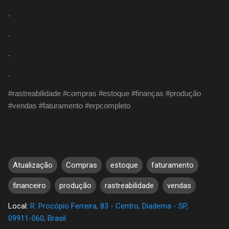
.
.
.
.
#rastreabilidade #compras #estoque #finanças #produção
#vendas #faturamento #erpcompleto
Atualização
Compras
estoque
faturamento
financeiro
produção
rastreabilidade
vendas
Local:
R. Procópio Ferreira, 83 - Centro, Diadema - SP,
09911-060, Brasil