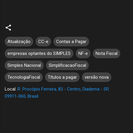
Atualização
CC-e
Contas a Pagar
empresas optantes do SIMPLES
NF-e
Nota Fiscal
Simples Nacional
SimplificacaoFiscal
TecnologiaFiscal
Títulos a pagar
versão nova
Local:
R. Procópio Ferreira, 83 - Centro, Diadema - SP,
09911-060, Brasil
C
o
m