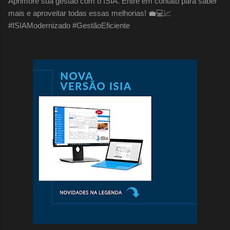
Aprimore sua gestão com o ISIA. Entre em contato para saber
mais e aproveitar todas essas melhorias! 💼💻📈
#ISIAModernizado #GestãoEficiente