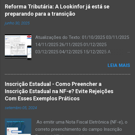
Reforma Tributária: A Lookinfor já está se
preparando para a transição
junho 30, 2025
Atualizações do Texto: 01/10/2025 03/11/2025
14/11/2025 26/11/2025 01/12/2025
03/12/2025 04/12/2025 15/12/2025 A
Lookinfor já iniciou os trabalhos de adequação
LEIA MAIS
do ERP ISIA para atender às exigências da
transição gradual da Reforma Tributária.
Estamos atentos aos prazos definidos e as
Inscrição Estadual - Como Preencher a
atualizações necessárias serão liberadas
Inscrição Estadual na NF-e? Evite Rejeições
conforme o cronograma de produção da
Com Esses Exemplos Práticos
SEFAZ. Comunicados oficiais serão enviados
setembro 05, 2024
oportunamente para orientar nossos clientes.
Durante esse período de adaptação por parte
Ao emitir uma Nota Fiscal Eletrônica (NF-e), o
da própria SEFAZ, podem ocorrer instabilidades
correto preenchimento do campo Inscrição
nos envios de documentos fiscais. Vale