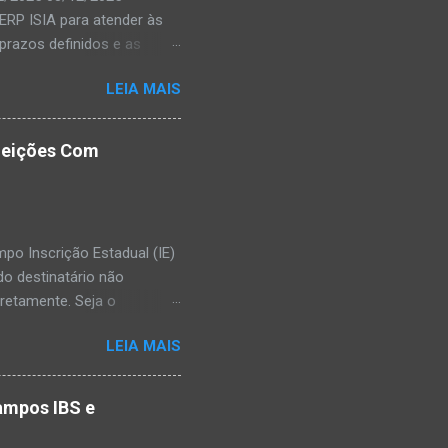
ERP ISIA para atender às
prazos definidos e as
ção da SEFAZ.
LEIA MAIS
ientes. Durante esse
des nos envios de
as oficialmente pelos
ejeições Com
as como o DownDetector ,
 momento ainda estão
ação dessas mudanças para
po Inscrição Estadual (IE)
do destinatário não
retamente. Seja o
ntificação da Inscrição
LEIA MAIS
mostrar como preencher
Contribuinte de ICMS Se o
iva. Veja como preencher:
campos IBS e
): Preencha com o número da
ades sujeitas ao ICMS.