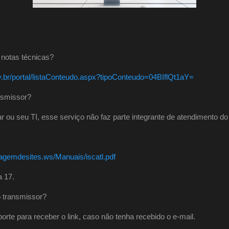
 notas técnicas?
v.br/portal/listaConteudo.aspx?tipoConteudo=04BIflQt1aY=
nsmissor?
ar ou seu TI, esse serviço não faz parte integrante de atendimento do
dagemdesites.ws/Manuais/iscatl.pdf
a 17.
o transmissor?
rte para receber o link, caso não tenha recebido o e-mail.