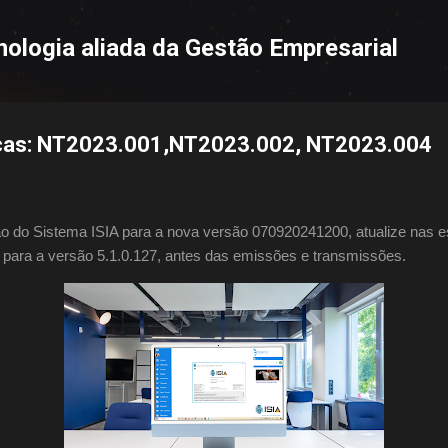
Pular para o conteúdo principal
nologia aliada da Gestão Empresarial
icas: NT2023.001,NT2023.002, NT2023.004
ão do Sistema ISIA para a nova versão 070920241200, atualize nas e
 para a versão 5.1.0.127, antes das emissões e transmissões.