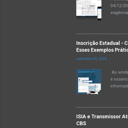
04/12/20
exigência
atualiza
Comunica
período 
documento
Inscrição Estadual - 
órgãos f
Esses Exemplos Práti
que esta
setembro 05, 2024
sujeitas
disponibi
Ao emitir
é essenci
informad
destinatá
Estadual
esses ca
destinatá
ISIA e Transmissor At
Identific
CBS
IE ativa.