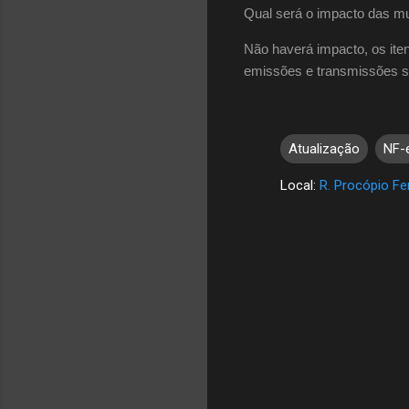
Qual será o impacto das mu
Não haverá impacto, os ite
emissões e transmissões se 
Atualização
NF-
Local:
R. Procópio Fer
C
o
m
e
n
t
á
r