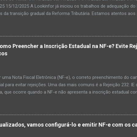
25 15/12/2025 A Lookinfor já iniciou os trabalhos de adequação do 
s da transição gradual da Reforma Tributária. Estamos atentos aos 
ções necessárias serão liberadas conforme o cronograma de produ
dos oficiais serão enviados oportunamente para orientar nossos cl
de adaptação por parte da própria SEFAZ, podem ocorrer instabilida
s fiscais. Vale destacar que essas instabilidades não são divulgad
Como Preencher a Inscrição Estadual na NF-e? Evite R
iscais, mas têm sido relatadas por usuários por meio de plataform
cos
mos monitorando ativamente. As Notas Técnicas publicadas até o
 a alterações relevantes. Por isso, estamos aguardando a consolid
lizar versões do ERP ISIA mais estáveis e comple...
 uma Nota Fiscal Eletrônica (NF-e), o correto preenchimento do cam
al para evitar rejeições. Uma das mais comuns é a Rejeição 232: IE 
a, que ocorre quando a NF-e não apresenta a inscrição estadual cor
rio contribuinte de ICMS, isento ou não contribuinte, o campo de Ide
 (indIEDest) precisa estar bem configurado. Neste post, vamos te 
mpos de forma correta, evitando transtornos no envio da NF-e. 1️⃣ 
rio for um contribuinte de ICMS, ele terá uma Inscrição Estadual at
ualizados, vamos configurá-lo e emitir NF-e com os 
ação IE (indIEDest): 1 - Contribuinte de ICMS Inscrição Estadual (IE
 📝 Dica: O campo IE é obrigatório para empresas que exercem ativid